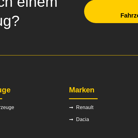
ch einem
Fahrz
ug?
uge
Marken
rzeuge
Renault
Dacia