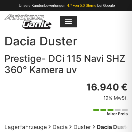
Unsere Kundenbewertungen:
4.7 von 5.0 Sterne
bei Google
Dacia
Duster
Prestige- DCi 115 Navi SHZ
360° Kamera uv
16.940 €
19% MwSt.
fairer Preis
Lagerfahrzeuge
Dacia
Duster
Dacia Duster