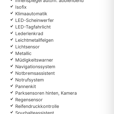
Innenspiegel autom. abblendend
Isofix
Klimaautomatik
LED-Scheinwerfer
LED-Tagfahrlicht
Lederlenkrad
Leichtmetallfelgen
Lichtsensor
Metallic
Müdigkeitswarner
Navigationssystem
Notbremsassistent
Notrufsystem
Pannenkit
Parksensoren hinten, Kamera
Regensensor
Reifendruckkontrolle
Spurhalteassistent