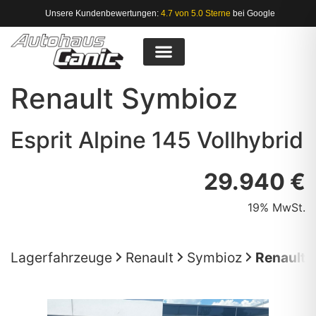
Unsere Kundenbewertungen:
4.7 von 5.0 Sterne
bei Google
Renault
Symbioz
Esprit Alpine 145 Vollhybrid
29.940 €
19% MwSt.
Lagerfahrzeuge
Renault
Symbioz
Renault S