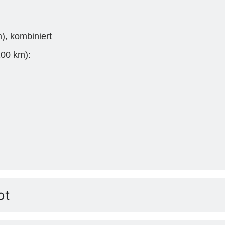
, kombiniert
100 km):
ot