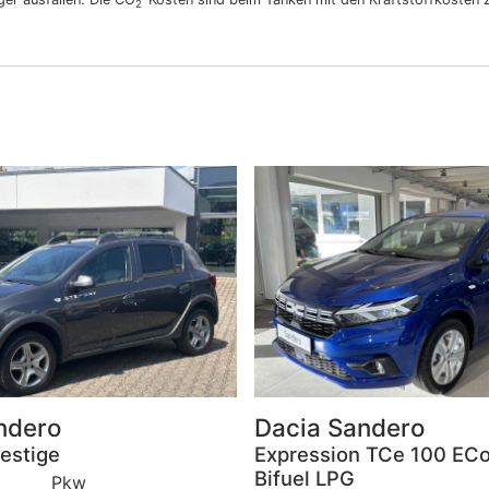
2
ndero
Dacia
Sandero
estige
Expression TCe 100 EC
Bifuel LPG
Pkw