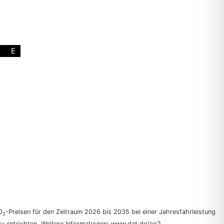
E
O
-Preisen für den Zeitraum 2026 bis 2035 bei einer Jahresfahrleistung
2
zu entrichten. Weitere Informationen: www.dat.de/co2