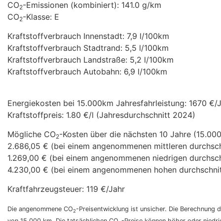
CO
-Emissionen (kombiniert):
141.0 g/km
2
CO
-Klasse:
E
2
Kraftstoffverbrauch Innenstadt:
7,9 l/100km
Kraftstoffverbrauch Stadtrand:
5,5 l/100km
Kraftstoffverbrauch Landstraße:
5,2 l/100km
Kraftstoffverbrauch Autobahn:
6,9 l/100km
Energiekosten bei 15.000km Jahresfahrleistung:
1670 €/
Kraftstoffpreis:
1.80 €/l (Jahresdurchschnitt 2024)
Mögliche CO
-Kosten über die nächsten 10 Jahre (15.000
2
2.686,05 € (bei einem angenommenen mittleren durchsch
1.269,00 € (bei einem angenommenen niedrigen durchsch
4.230,00 € (bei einem angenommenen hohen durchschnit
Kraftfahrzeugsteuer:
119 €/Jahr
Die angenommene CO
-Preisentwicklung ist unsicher. Die Berechnung
2
von 15.000 km. Die tatsächlichen CO
-Preise können höher oder niedri