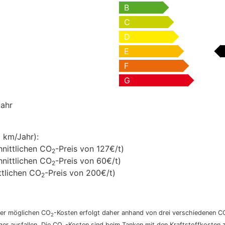
B
C
D
E
F
G
Jahr
 km/Jahr):
nittlichen CO
-Preis von 127€/t)
2
nittlichen CO
-Preis von 60€/t)
2
tlichen CO
-Preis von 200€/t)
2
 der möglichen CO
-Kosten erfolgt daher anhand von drei verschiedenen C
2
ger ausfallen. Die CO
-Kosten sind beim Tanken mit den Kraftstoffkosten 