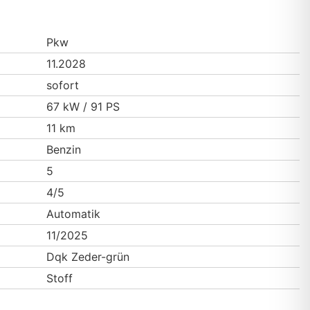
Pkw
11.2028
sofort
67 kW / 91 PS
11 km
Benzin
5
4/5
Automatik
11/2025
Dqk Zeder-grün
Stoff