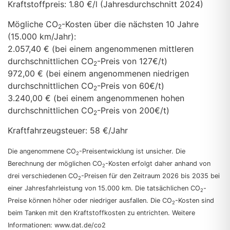
Kraftstoffpreis:
1.80 €/l (Jahresdurchschnitt 2024)
Mögliche CO
-Kosten über die nächsten 10 Jahre
2
(15.000 km/Jahr):
2.057,40 € (bei einem angenommenen mittleren
durchschnittlichen CO
-Preis von 127€/t)
2
972,00 € (bei einem angenommenen niedrigen
durchschnittlichen CO
-Preis von 60€/t)
2
3.240,00 € (bei einem angenommenen hohen
durchschnittlichen CO
-Preis von 200€/t)
2
Kraftfahrzeugsteuer:
58 €/Jahr
Die angenommene CO
-Preisentwicklung ist unsicher. Die
2
Berechnung der möglichen CO
-Kosten erfolgt daher anhand von
2
drei verschiedenen CO
-Preisen für den Zeitraum 2026 bis 2035 bei
2
einer Jahresfahrleistung von 15.000 km. Die tatsächlichen CO
-
2
Preise können höher oder niedriger ausfallen. Die CO
-Kosten sind
2
beim Tanken mit den Kraftstoffkosten zu entrichten. Weitere
Informationen: www.dat.de/co2