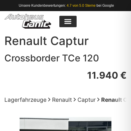
Unsere Kundenbewertungen:
4.7 von 5.0 Sterne
bei Google
Renault
Captur
Crossborder TCe 120
11.940 €
Lagerfahrzeuge
Renault
Captur
Renault Ca