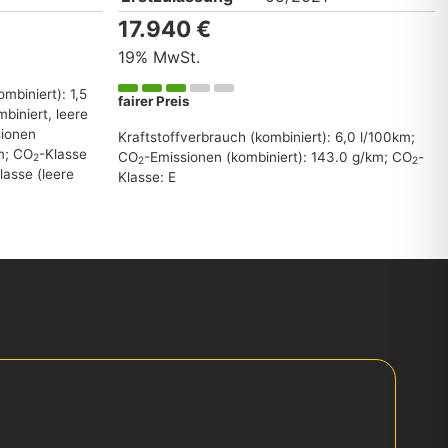
17.940 €
19% MwSt.
ombiniert):
1,5
fairer Preis
biniert, leere
sionen
Kraftstoffverbrauch (kombiniert):
6,0 l/100km
;
m
;
CO
-Klasse
CO
-Emissionen (kombiniert):
143.0 g/km
;
CO
-
2
2
2
lasse (leere
Klasse:
E