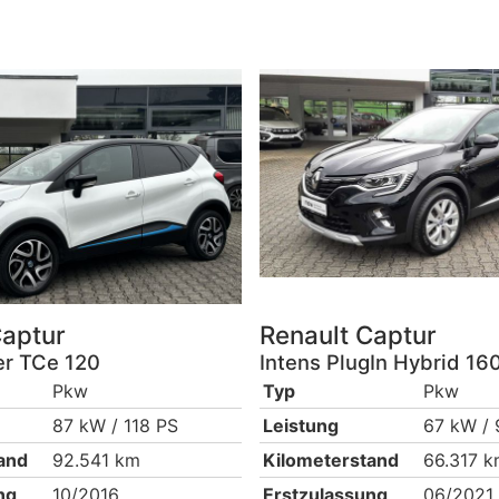
aptur
Renault
Captur
r TCe 120
Intens PlugIn Hybrid 16
Pkw
Typ
Pkw
87 kW / 118 PS
Leistung
67 kW / 
and
92.541 km
Kilometerstand
66.317 
ng
10/2016
Erstzulassung
06/2021