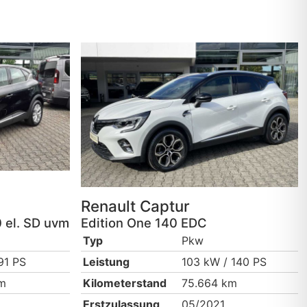
Renault
Captur
0 el. SD uvm
Edition One 140 EDC
Typ
Pkw
91 PS
Leistung
103 kW / 140 PS
km
Kilometerstand
75.664 km
Erstzulassung
05/2021