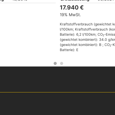
17.940 €
19% MwSt.
Kraftstoffverbrauch (gewichtet k
l/100km
;
Kraftstoffverbrauch (kom
Batterie):
6,2 l/100km
;
CO
-Emis
2
(gewichtet kombiniert):
34.0 g/k
(gewichtet kombiniert):
B
;
CO
-K
2
Batterie):
E