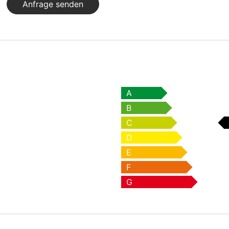
Anfrage senden
A
B
C
D
E
F
G