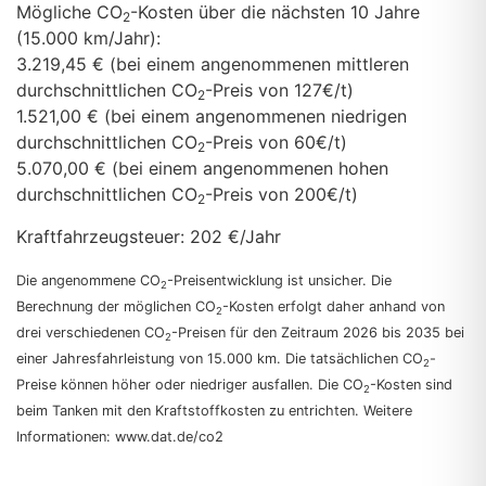
Mögliche CO
-Kosten über die nächsten 10 Jahre
2
(15.000 km/Jahr):
3.219,45 € (bei einem angenommenen mittleren
durchschnittlichen CO
-Preis von 127€/t)
2
1.521,00 € (bei einem angenommenen niedrigen
durchschnittlichen CO
-Preis von 60€/t)
2
5.070,00 € (bei einem angenommenen hohen
durchschnittlichen CO
-Preis von 200€/t)
2
Kraftfahrzeugsteuer:
202 €/Jahr
Die angenommene CO
-Preisentwicklung ist unsicher. Die
2
Berechnung der möglichen CO
-Kosten erfolgt daher anhand von
2
drei verschiedenen CO
-Preisen für den Zeitraum 2026 bis 2035 bei
2
einer Jahresfahrleistung von 15.000 km. Die tatsächlichen CO
-
2
Preise können höher oder niedriger ausfallen. Die CO
-Kosten sind
2
beim Tanken mit den Kraftstoffkosten zu entrichten. Weitere
Informationen: www.dat.de/co2