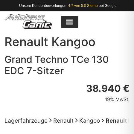
Unsere Kundenbewertungen:
4.7 von 5.0 Sterne
bei Google
Renault
Kangoo
Grand Techno TCe 130
EDC 7-Sitzer
38.940 €
19% MwSt.
Lagerfahrzeuge
Renault
Kangoo
Renault K