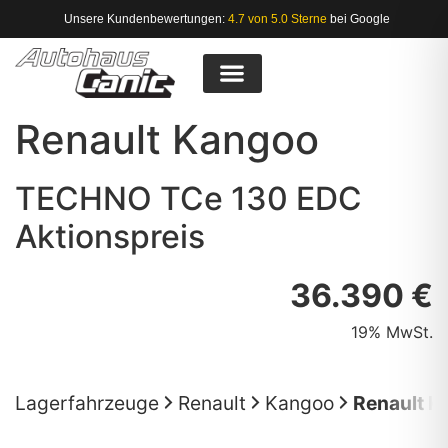
Unsere Kundenbewertungen:
4.7 von 5.0 Sterne
bei Google
Renault
Kangoo
TECHNO TCe 130 EDC
Aktionspreis
36.390 €
19% MwSt.
Lagerfahrzeuge
Renault
Kangoo
Renault K