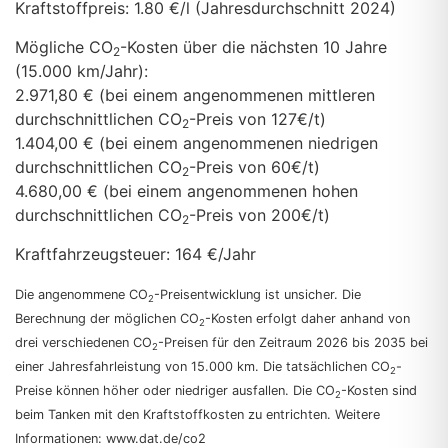
Kraftstoffpreis:
1.80 €/l (Jahresdurchschnitt 2024)
Mögliche CO
-Kosten über die nächsten 10 Jahre
2
(15.000 km/Jahr):
2.971,80 € (bei einem angenommenen mittleren
durchschnittlichen CO
-Preis von 127€/t)
2
1.404,00 € (bei einem angenommenen niedrigen
durchschnittlichen CO
-Preis von 60€/t)
2
4.680,00 € (bei einem angenommenen hohen
durchschnittlichen CO
-Preis von 200€/t)
2
Kraftfahrzeugsteuer:
164 €/Jahr
Die angenommene CO
-Preisentwicklung ist unsicher. Die
2
Berechnung der möglichen CO
-Kosten erfolgt daher anhand von
2
drei verschiedenen CO
-Preisen für den Zeitraum 2026 bis 2035 bei
2
einer Jahresfahrleistung von 15.000 km. Die tatsächlichen CO
-
2
Preise können höher oder niedriger ausfallen. Die CO
-Kosten sind
2
beim Tanken mit den Kraftstoffkosten zu entrichten. Weitere
Informationen: www.dat.de/co2